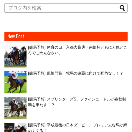
New Post
[競馬予想] 体育の日、京都大賞典・南部杯ともに人気どこ
ろでごめんなさい。
[競馬予想] 凱旋門賞、牝馬の連覇に向けて死角なし！？
[競馬予想] スプリンターズS、ファインニードルが春秋制
覇を果たす！？
[競馬予想] 平成最後の日本ダービー、プレミアムな馬が締
めくくる！