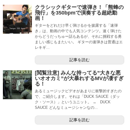
クラシックギターで速弾き！「熊蜂の
飛行」を350bpmで演奏する超絶動
画！
ギターをどれだけ早く弾けるかを披露する「速弾
き」は、動画の中でも人気コンテンツ。速く弾けた
からどうだっちゅー話もあるが、それに挑戦する勇
ましい感じもまたいい。 ギターの速弾きは普通はエ
レキギ...
記事を読む
[閲覧注意] みんな持ってる”大きな悪
いオオカミ”が大暴れするMVが凄すぎ
る！
あるミュージックビデオがあまりに衝撃的すぎたの
で、ご紹介します。それは「DUCK SAUCE（ダッ
ク・ソース）」というユニット。 → DUCK
SAUCE どんなミュージシャンなの...
記事を読む