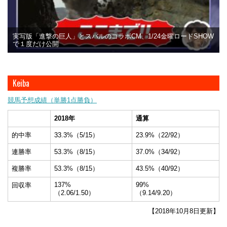
実写版「進撃の巨人」とスバルのコラボCM、1/24金曜ロードSHOW
で１度だけ公開
Keiba
競馬予想成績（単勝1点勝負）
2018年
通算
的中率
33.3%（5/15）
23.9%（22/92）
連勝率
53.3%（8/15）
37.0%（34/92）
複勝率
53.3%（8/15）
43.5%（40/92）
137%
99%
回収率
（2.06/1.50）
（9.14/9.20）
【2018年10月8日更新】