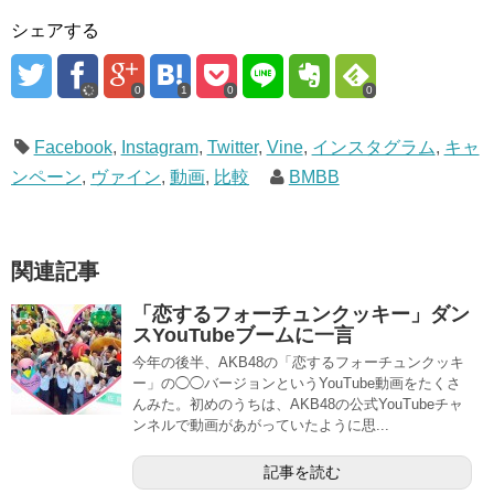
シェアする
0
1
0
0
Facebook
,
Instagram
,
Twitter
,
Vine
,
インスタグラム
,
キャ
ンペーン
,
ヴァイン
,
動画
,
比較
BMBB
関連記事
「恋するフォーチュンクッキー」ダン
スYouTubeブームに一言
今年の後半、AKB48の「恋するフォーチュンクッキ
ー」の◯◯バージョンというYouTube動画をたくさ
んみた。初めのうちは、AKB48の公式YouTubeチャ
ンネルで動画があがっていたように思...
記事を読む