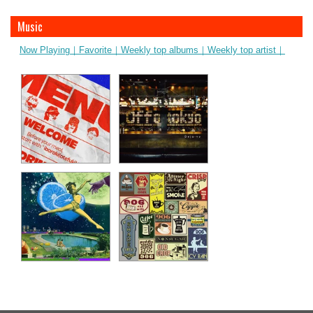
Music
Now Playing｜
Favorite｜
Weekly top albums｜
Weekly top artist｜
ibaraki(otefuki)
シンデレラ
Geloomy
Offo tokyo
Love you bad - feat.
Shade tree
YonYon
906 / Nine-O-Six
VivaOla