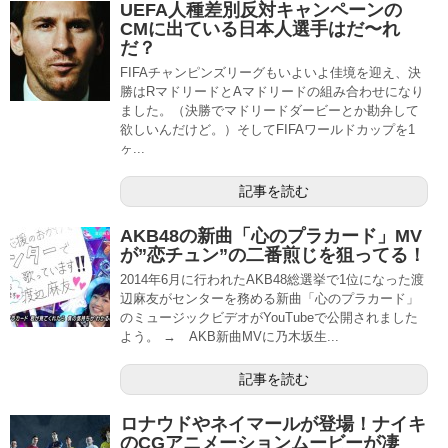
UEFA人種差別反対キャンペーンの
CMに出ている日本人選手はだ〜れ
だ？
FIFAチャンピンズリーグもいよいよ佳境を迎え、決
勝はRマドリードとAマドリードの組み合わせになり
ました。（決勝でマドリードダービーとか勘弁して
欲しいんだけど。）そしてFIFAワールドカップを1
ヶ...
記事を読む
AKB48の新曲「心のプラカード」MV
が”恋チュン”の二番煎じを狙ってる！
2014年6月に行われたAKB48総選挙で1位になった渡
辺麻友がセンターを務める新曲「心のプラカード」
のミュージックビデオがYouTubeで公開されました
よう。 → AKB新曲MVに乃木坂生...
記事を読む
ロナウドやネイマールが登場！ナイキ
のCGアニメーションムービーが凄