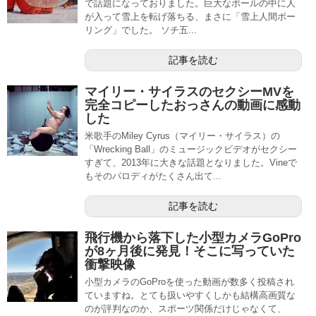
で話題になっておりました。巨大なボールの中に人
が入って雪上を転げ落ちる、まさに「雪上人間ボー
リング」でした。 ソチ五...
記事を読む
マイリー・サイラスのセクシーMVを
完全コピーしたおっさんの動画に感動
した
米歌手のMiley Cyrus（マイリー・サイラス）の
「Wrecking Ball」のミュージックビデオがセクシー
すぎて、2013年に大きな話題となりました。Vineで
もそのパロディがたくさん出て...
記事を読む
飛行機から落下した小型カメラGoPro
が8ヶ月後に発見！そこに写っていた
衝撃映像
小型カメラのGoProを使った動画が数多く投稿され
ていますね。とても扱いやすくしかも結構高画質な
のが評判なのか、スポーツ関係だけじゃなくて、