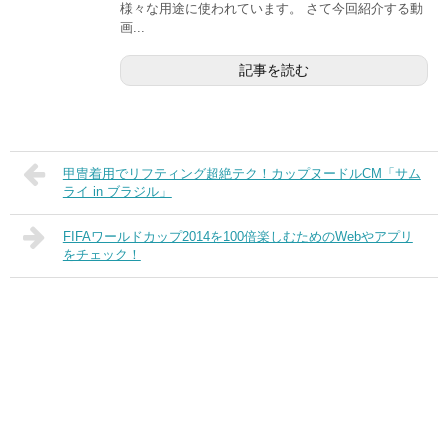
様々な用途に使われています。 さて今回紹介する動
画...
記事を読む
甲冑着用でリフティング超絶テク！カップヌードルCM「サム
ライ in ブラジル」
FIFAワールドカップ2014を100倍楽しむためのWebやアプリ
をチェック！