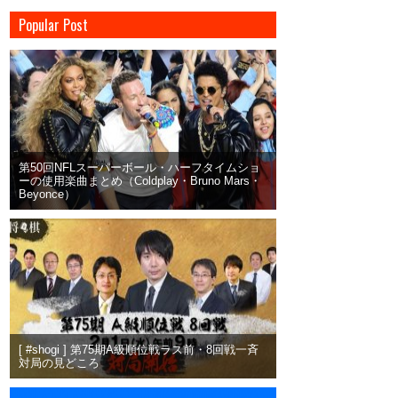
Popular Post
第50回NFLスーパーボール・ハーフタイムショ
ーの使用楽曲まとめ（Coldplay・Bruno Mars・
Beyonce）
[ #shogi ] 第75期A級順位戦ラス前・8回戦一斉
対局の見どころ