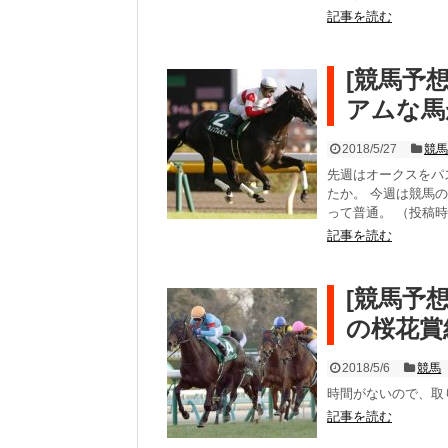
記事を読む
[競馬予
アムな馬
2018/5/27
競
先週はオークスをパ
たか。 今週は競馬
って普通。 （投稿時.
記事を読む
[競馬予
の桜花賞
2018/5/6
競馬
時間がないので、取り
記事を読む