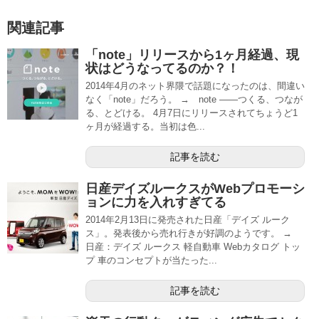
関連記事
「note」リリースから1ヶ月経過、現
状はどうなってるのか？！
2014年4月のネット界隈で話題になったのは、間違い
なく「note」だろう。 → note ――つくる、つなが
る、とどける。 4月7日にリリースされてちょうど1
ヶ月が経過する。当初は色...
記事を読む
日産デイズルークスがWebプロモーシ
ョンに力を入れすぎてる
2014年2月13日に発売された日産「デイズ ルーク
ス」。発表後から売れ行きが好調のようです。 →
日産：デイズ ルークス 軽自動車 Webカタログ トッ
プ 車のコンセプトが当たった...
記事を読む