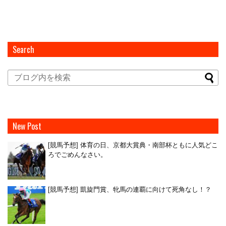
Search
New Post
[競馬予想] 体育の日、京都大賞典・南部杯ともに人気どこ
ろでごめんなさい。
[競馬予想] 凱旋門賞、牝馬の連覇に向けて死角なし！？