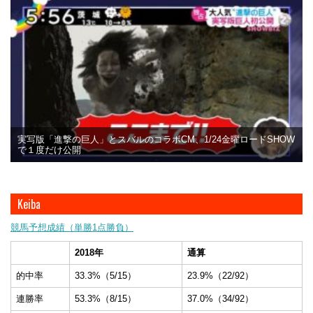
実写版「進撃の巨人」とスバルのコラボCM、1/24金曜ロードSHOW
で１度だけ公開
Keiba
競馬予想成績（単勝1点勝負）
2018年
通算
的中率
33.3%（5/15）
23.9%（22/92）
連勝率
53.3%（8/15）
37.0%（34/92）