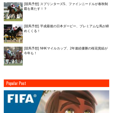
[競馬予想] スプリンターズS、ファインニードルが春秋制
覇を果たす！？
[競馬予想] 平成最後の日本ダービー、プレミアムな馬が締
めくくる！
[競馬予想] NHKマイルカップ、2年連続優勝の桜花賞組が
今年も！
Popular Post