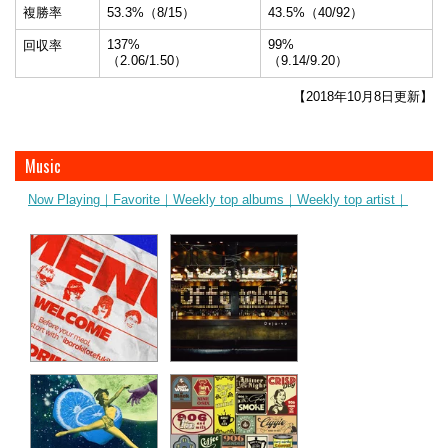
複勝率
53.3%（8/15）
43.5%（40/92）
137%
99%
回収率
（2.06/1.50）
（9.14/9.20）
【2018年10月8日更新】
Music
Now Playing｜
Favorite｜
Weekly top albums｜
Weekly top artist｜
ibaraki(otefuki)
シンデレラ
Geloomy
Offo tokyo