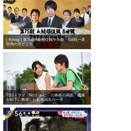
[ #shogi ] 第75期A級順位戦ラス前・8回戦一斉
対局の見どころ
TBSドラマ「Nのために」の将棋の局面、成瀬
が杉下に教授した起死回生の一手