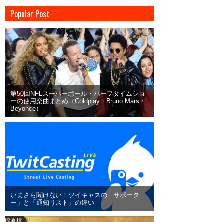
Popular Post
第50回NFLスーパーボール・ハーフタイムショ
ーの使用楽曲まとめ（Coldplay・Bruno Mars・
Beyonce）
いまさら聞けない！ツイキャスの「サポータ
ー」と「通知リスト」の違い