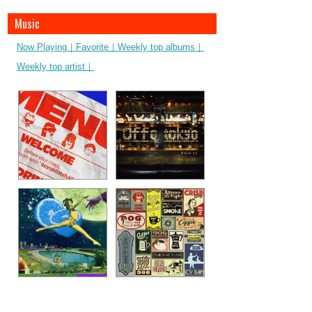
Music
Now Playing｜
Favorite｜
Weekly top albums｜
Weekly top artist｜
ibaraki(otefuki)
シンデレラ
Geloomy
Offo tokyo
Love you bad - feat.
Shade tree
YonYon
906 / Nine-O-Six
VivaOla