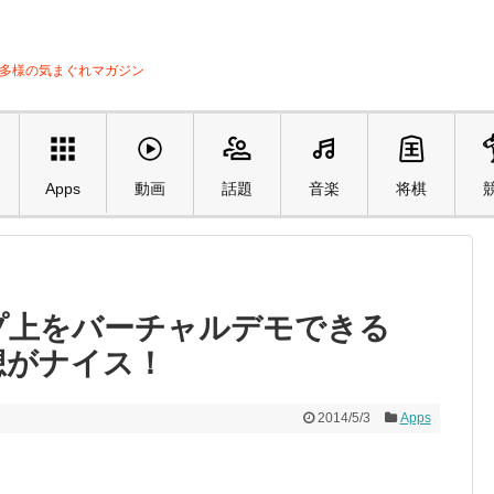
ル多様の気まぐれマガジン
Apps
動画
話題
音楽
将棋
eマップ上をバーチャルデモできる
想がナイス！
2014/5/3
Apps