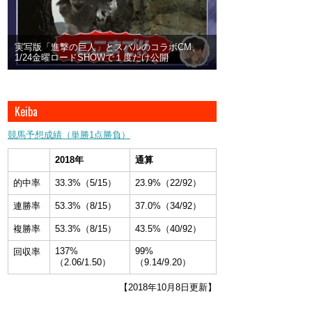
実写版「進撃の巨人」とスバルのコラボCM、
1/24金曜ロードSHOWで１度だけ公開
Keiba
競馬予想成績（単勝1点勝負）
2018年
通算
的中率
33.3%（5/15）
23.9%（22/92）
連勝率
53.3%（8/15）
37.0%（34/92）
複勝率
53.3%（8/15）
43.5%（40/92）
137%
99%
回収率
（2.06/1.50）
（9.14/9.20）
【2018年10月8日更新】