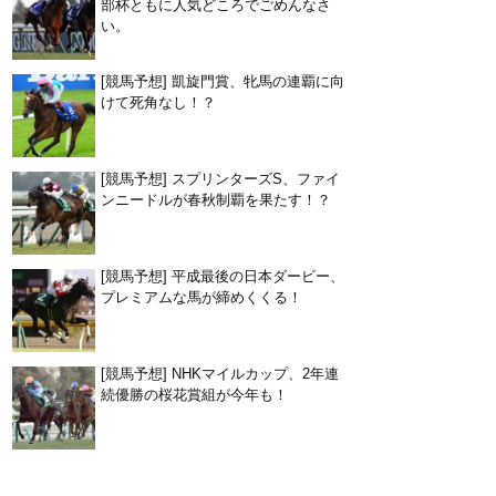
部杯ともに人気どころでごめんなさ
い。
[競馬予想] 凱旋門賞、牝馬の連覇に向
けて死角なし！？
[競馬予想] スプリンターズS、ファイ
ンニードルが春秋制覇を果たす！？
[競馬予想] 平成最後の日本ダービー、
プレミアムな馬が締めくくる！
[競馬予想] NHKマイルカップ、2年連
続優勝の桜花賞組が今年も！