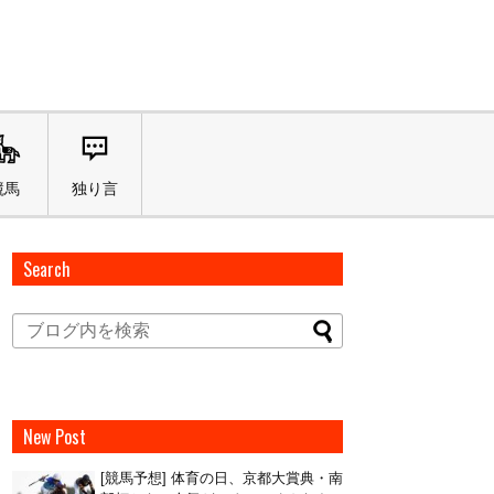
競馬
独り言
Search
New Post
[競馬予想] 体育の日、京都大賞典・南