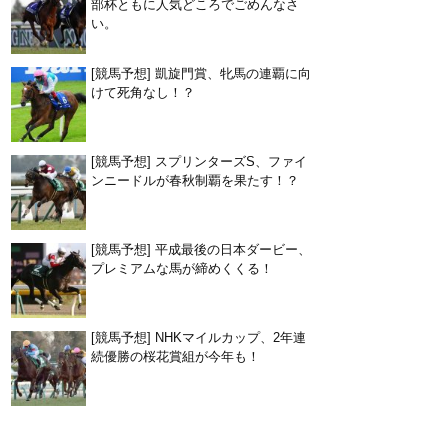
部杯ともに人気どころでごめんなさ
い。
[競馬予想] 凱旋門賞、牝馬の連覇に向
けて死角なし！？
[競馬予想] スプリンターズS、ファイ
ンニードルが春秋制覇を果たす！？
[競馬予想] 平成最後の日本ダービー、
プレミアムな馬が締めくくる！
[競馬予想] NHKマイルカップ、2年連
続優勝の桜花賞組が今年も！