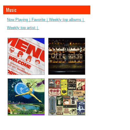
Music
Now Playing｜
Favorite｜
Weekly top albums｜
Weekly top artist｜
ibaraki(otefuki)
シンデレラ
Geloomy
Offo tokyo
Love you bad - feat.
Shade tree
YonYon
906 / Nine-O-Six
VivaOla