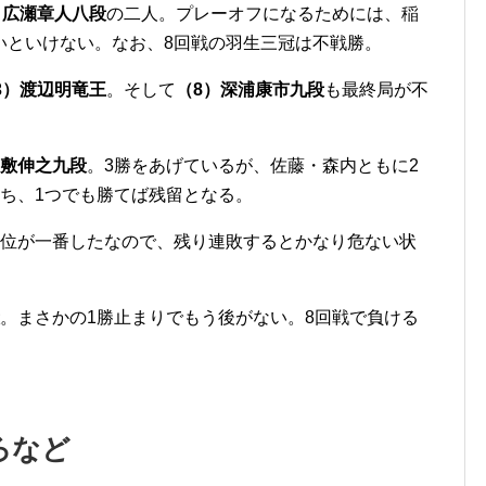
）広瀬章人八段
の二人。プレーオフになるためには、稲
いといけない。なお、8回戦の羽生三冠は不戦勝。
3）渡辺明竜王
。そして
（8）深浦康市九段
も最終局が不
。
屋敷伸之九段
。3勝をあげているが、佐藤・森内ともに2
ち、1つでも勝てば残留となる。
位が一番したなので、残り連敗するとかなり危ない状
。まさかの1勝止まりでもう後がない。8回戦で負ける
ろなど