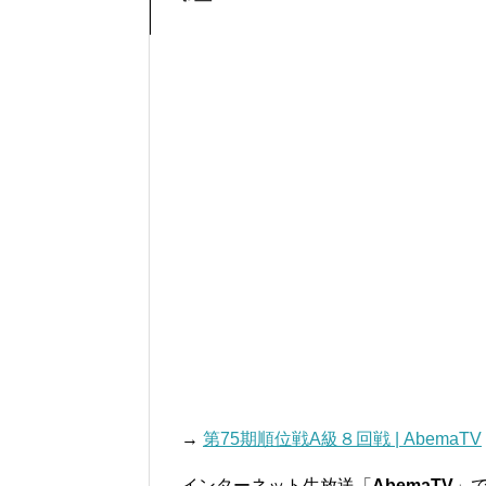
→
第75期順位戦A級８回戦 | AbemaTV
インターネット生放送「
AbemaTV
」