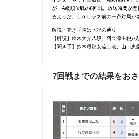
が、A級順位戦の8回戦。放送時間が翌
るようだ。しかしラス前の一斉対局が
解説・聞き手陣は下記の通り。
【解説】鈴木大介八段、阿久津主税八
【聞き手】鈴木環那女流二段、山口恵
7回戦までの結果をお