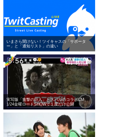
いまさら聞けない！ツイキャスの「サポータ
ー」と「通知リスト」の違い
実写版「進撃の巨人」とスバルのコラボCM、
1/24金曜ロードSHOWで１度だけ公開