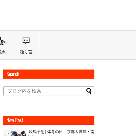
競馬
独り言
Search
New Post
[競馬予想] 体育の日、京都大賞典・南