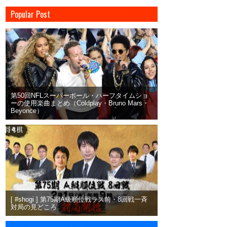
Popular Post
第50回NFLスーパーボール・ハーフタイムショ
ーの使用楽曲まとめ（Coldplay・Bruno Mars・
Beyonce）
[ #shogi ] 第75期A級順位戦ラス前・8回戦一斉
対局の見どころ