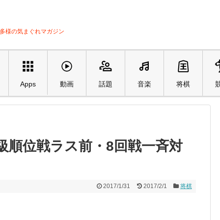
ル多様の気まぐれマガジン
Apps
動画
話題
音楽
将棋
75期A級順位戦ラス前・8回戦一斉対
2017/1/31
2017/2/1
将棋