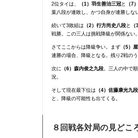
2位タイは、
（1）羽生善治三冠
と
（7
葉八段が連敗し、かつ自身が連勝しな
続いて3敗組は
（2）行方尚史八段
と
（
戦勝。この三人は挑戦降級が関係ない
さてここからは降級争い。まず
（5）
連勝の場合、降級となる。残り2戦のう
次に
（6）森内俊之九段
。三人の中で順
況。
そして現在最下位は
（4）佐藤康光九段
と、降級の可能性も出てくる。
８回戦各対局の見どこ