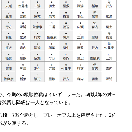
で、今期のA級順位戦はイレギュラーだ。5戦以降の対三
は残留し降級は一人となっている。
八段
。7戦全勝とし、プレーオフ以上を確定させた。2位
戦が決定する。