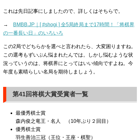
これは先日記事にしましたので、詳しくはそちらで。
→
BMBB.JP｜[ #shogi ] 全5局終局まで17時間！「将棋界
の一番長い日」のいろいろ
この2局でどちらかを選べと言われたら、大変困りますね。
この選考もずいぶん悩まれたんでは。しかし悩むような状
況っていうのは、将棋界にとってはいい傾向ですよね。今
年度も素晴らしい名局を期待しましょう。
第41回将棋大賞受賞者一覧
最優秀棋士賞
森内俊之竜王・名人 （10年ぶり２回目）
優秀棋士賞
羽生善治三冠（王位・王座・棋聖）