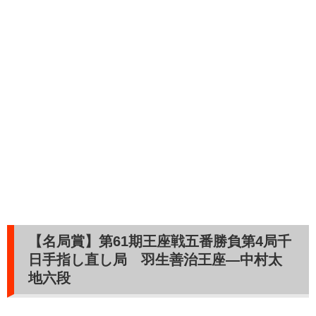
【名局賞】第61期王座戦五番勝負第4局千
日手指し直し局 羽生善治王座―中村太
地六段