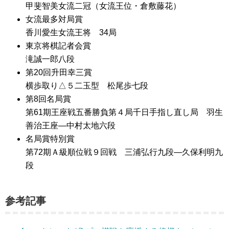
甲斐智美女流二冠（女流王位・倉敷藤花）
女流最多対局賞
香川愛生女流王将 34局
東京将棋記者会賞
滝誠一郎八段
第20回升田幸三賞
横歩取り△５二玉型 松尾歩七段
第8回名局賞
第61期王座戦五番勝負第４局千日手指し直し局 羽生
善治王座―中村太地六段
名局賞特別賞
第72期Ａ級順位戦９回戦 三浦弘行九段―久保利明九
段
参考記事