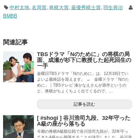
中村太地
,
名局賞
,
将棋大賞
,
最優秀棋士賞
,
羽生善治
BMBB
関連記事
TBSドラマ「Nのために」の将棋の局
面、成瀬が杉下に教授した起死回生の
一手
金曜日TBSドラマ「Nのために」は、12月19日でい
よいよ最終話を迎えます。 → 金曜ドラマ「Nのた
めに」｜TBSテレビ 湊かなえさんが原作というの
と、将棋がちょくちょく出てくるので、...
記事を読む
[ #shogi ] 谷川浩司九段、32年守った
A級の座から落ちる
今期の将棋A級順位戦で谷川浩司九段が、32年守っ
てきたA級から陥落することが決定しました。谷川浩