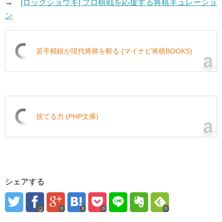
→
[ロックショウギ] プロ棋戦を応援する将棋キュレーショ
ン
若手精鋭が現代将棋を斬る (マイナビ将棋BOOKS)
捨てる力 (PHP文庫)
シェアする
0
3
0
0