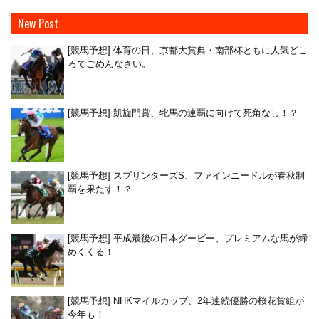
New Post
[競馬予想] 体育の日、京都大賞典・南部杯ともに人気どこ
ろでごめんなさい。
[競馬予想] 凱旋門賞、牝馬の連覇に向けて死角なし！？
[競馬予想] スプリンターズS、ファインニードルが春秋制
覇を果たす！？
[競馬予想] 平成最後の日本ダービー、プレミアムな馬が締
めくくる！
[競馬予想] NHKマイルカップ、2年連続優勝の桜花賞組が
今年も！