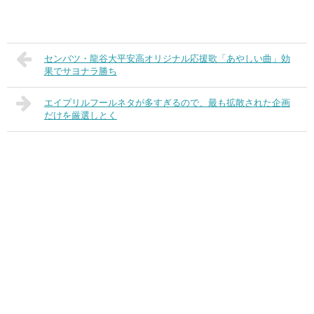
センバツ・龍谷大平安高オリジナル応援歌「あやしい曲」効
果でサヨナラ勝ち
エイプリルフールネタが多すぎるので、最も拡散された企画
だけを厳選しとく