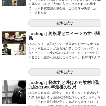
司九段といえば「光速の寄せ」と言われる名棋士
で、日本将棋連盟の現会長。この陥落が決定した
日、谷川会長...
記事を読む
[ #shogi ] 将棋界とスイーツの甘い関
係
将棋のタイトル戦などで、対局者がおやつを食べる
シーンを見たことがある方が多いのではないでしょ
うか？ニコニコ生放送の将棋中継にもスイーツに関
することは重要な要素になってます。 長時間考えて
いる...
記事を読む
[ #shogi ] 怪童丸と呼ばれた故村山聖
九段の1998年最後の対局
将棋名人戦が真っ最中で、カド番に立った森内名人
が意地を見せるか注目の第4局が行われています。そ
して王位戦も挑戦者決定まで大詰めを迎えておりま