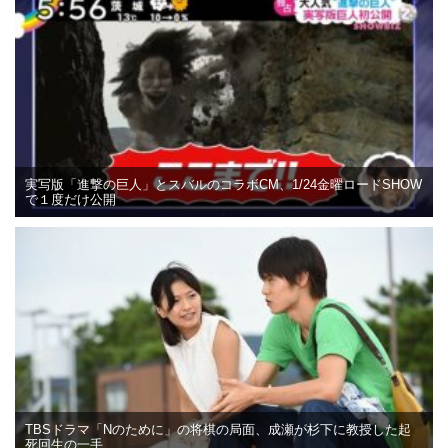
実写版「進撃の巨人」とスバルのコラボCM、1/24金曜ロードSHOW
で１度だけ公開
TBSドラマ「Nのために」の将棋の局面、成瀬が杉下に教授した起
死回生の一手