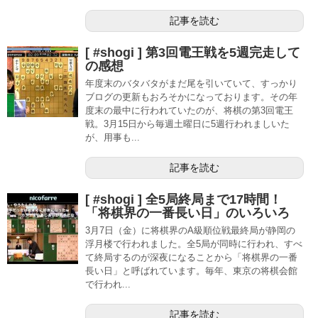
記事を読む
[ #shogi ] 第3回電王戦を5週完走して
の感想
年度末のバタバタがまだ尾を引いていて、すっかり
ブログの更新もおろそかになっております。その年
度末の最中に行われていたのが、将棋の第3回電王
戦。3月15日から毎週土曜日に5週行われましいた
が、用事も...
記事を読む
[ #shogi ] 全5局終局まで17時間！
「将棋界の一番長い日」のいろいろ
3月7日（金）に将棋界のA級順位戦最終局が静岡の
浮月楼で行われました。全5局が同時に行われ、すべ
て終局するのが深夜になることから「将棋界の一番
長い日」と呼ばれています。毎年、東京の将棋会館
で行われ...
記事を読む