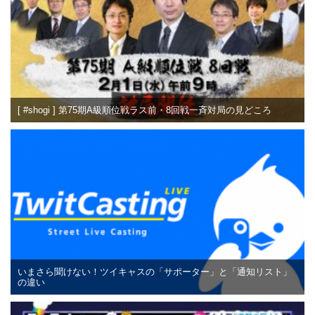
[ #shogi ] 第75期A級順位戦ラス前・8回戦一斉対局の見どころ
いまさら聞けない！ツイキャスの「サポーター」と「通知リスト」
の違い