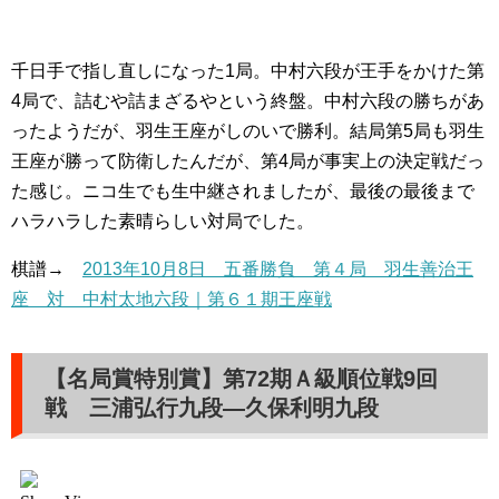
千日手で指し直しになった1局。中村六段が王手をかけた第
4局で、詰むや詰まざるやという終盤。中村六段の勝ちがあ
ったようだが、羽生王座がしのいで勝利。結局第5局も羽生
王座が勝って防衛したんだが、第4局が事実上の決定戦だっ
た感じ。ニコ生でも生中継されましたが、最後の最後まで
ハラハラした素晴らしい対局でした。
棋譜→
2013年10月8日 五番勝負 第４局 羽生善治王
座 対 中村太地六段｜第６１期王座戦
【名局賞特別賞】第72期Ａ級順位戦9回
戦 三浦弘行九段―久保利明九段