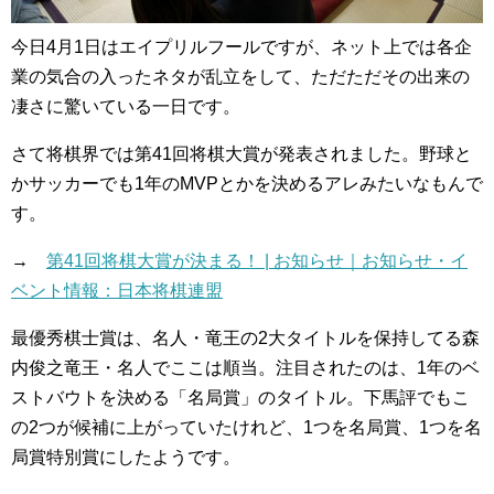
今日4月1日はエイプリルフールですが、ネット上では各企
業の気合の入ったネタが乱立をして、ただただその出来の
凄さに驚いている一日です。
さて将棋界では第41回将棋大賞が発表されました。野球と
かサッカーでも1年のMVPとかを決めるアレみたいなもんで
す。
→
第41回将棋大賞が決まる！ | お知らせ｜お知らせ・イ
ベント情報：日本将棋連盟
最優秀棋士賞は、名人・竜王の2大タイトルを保持してる森
内俊之竜王・名人でここは順当。注目されたのは、1年のベ
ストバウトを決める「名局賞」のタイトル。下馬評でもこ
の2つが候補に上がっていたけれど、1つを名局賞、1つを名
局賞特別賞にしたようです。