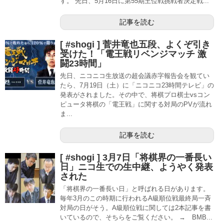
す。 先日、5月16日に第55期王位戦挑戦者決定戦...
記事を読む
[ #shogi ] 菅井竜也五段、よくぞ引き
受けた！「電王戦リベンジマッチ 激
闘23時間」
先日、ニコニコ生放送の超会議赤字報告会を観てい
たら、7月19日（土）に「ニコニコ23時間テレビ」の
発表がされました。その中で、将棋プロ棋士vsコン
ピュータ将棋の「電王戦」に関する対局のPVが流れ
ま...
記事を読む
[ #shogi ] 3月7日「将棋界の一番長い
日」ニコ生での生中継、ようやく発表
された
「将棋界の一番長い日」と呼ばれる日があります。
毎年3月のこの時期に行われるA級順位戦最終局一斉
対局の日がそう。A級順位戦に関しては2本記事を書
いているので、そちらをご覧ください。 → BMB...