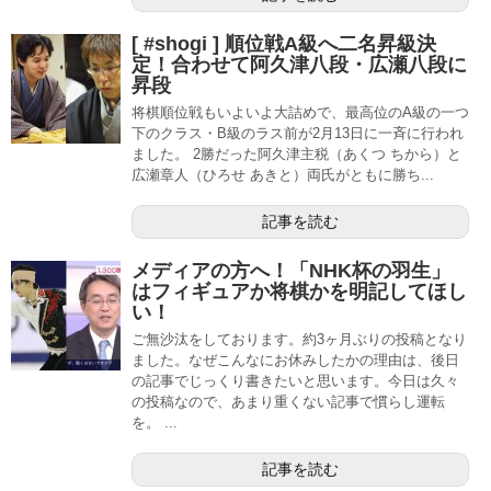
[ #shogi ] 順位戦A級へ二名昇級決
定！合わせて阿久津八段・広瀬八段に
昇段
将棋順位戦もいよいよ大詰めで、最高位のA級の一つ
下のクラス・B級のラス前が2月13日に一斉に行われ
ました。 2勝だった阿久津主税（あくつ ちから）と
広瀬章人（ひろせ あきと）両氏がともに勝ち...
記事を読む
メディアの方へ！「NHK杯の羽生」
はフィギュアか将棋かを明記してほし
い！
ご無沙汰をしております。約3ヶ月ぶりの投稿となり
ました。なぜこんなにお休みしたかの理由は、後日
の記事でじっくり書きたいと思います。今日は久々
の投稿なので、あまり重くない記事で慣らし運転
を。 ...
記事を読む