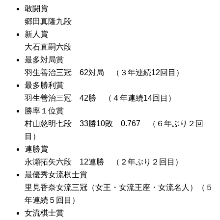
敢闘賞
郷田真隆九段
新人賞
大石直嗣六段
最多対局賞
羽生善治三冠 62対局 （３年連続12回目）
最多勝利賞
羽生善治三冠 42勝 （４年連続14回目）
勝率１位賞
村山慈明七段 33勝10敗 0.767 （６年ぶり２回
目）
連勝賞
永瀬拓矢六段 12連勝 （２年ぶり２回目）
最優秀女流棋士賞
里見香奈女流三冠（女王・女流王座・女流名人）（５
年連続５回目）
女流棋士賞