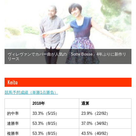
ヴィレヴァンでカバー曲が人気の「Sotte Bosse」4年ぶりに新作リ
リース
Keiba
競馬予想成績（単勝1点勝負）
2018年
通算
的中率
33.3%（5/15）
23.9%（22/92）
連勝率
53.3%（8/15）
37.0%（34/92）
複勝率
53.3%（8/15）
43.5%（40/92）