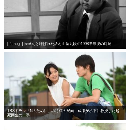
[ #shogi ] 怪童丸と呼ばれた故村山聖九段の1998年最後の対局
TBSドラマ「Nのために」の将棋の局面、成瀬が杉下に教授した起
死回生の一手