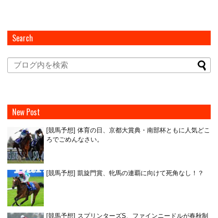
Search
New Post
[競馬予想] 体育の日、京都大賞典・南部杯ともに人気どこ
ろでごめんなさい。
[競馬予想] 凱旋門賞、牝馬の連覇に向けて死角なし！？
[競馬予想] スプリンターズS、ファインニードルが春秋制