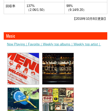
137%
99%
回収率
（2.06/1.50）
（9.14/9.20）
【2018年10月8日更新】
Music
Now Playing｜
Favorite｜
Weekly top albums｜
Weekly top artist｜
ibaraki(otefuki)
シンデレラ
Geloomy
Offo tokyo