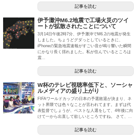
記事を読む
伊予灘沖M6.2地震で工場火災のツイ
ートが拡散されたことについて
3月14日午後2時7分、伊予灘沖でM6.2の地震が発生
しました。ちょうどグダっとしているときに、
iPhoneの緊急地震速報がすごい音が鳴り響いた瞬間
にかなり長く揺れました。私が住んでいるところは
震...
記事を読む
W杯のテレビ視聴率低下と、ソーシャ
ルメディアの盛り上がり
FIFAワールドカップの日本の予選敗退が決まり、ネ
ット界隈では色々なことが言われてます。まずは代
表監督でしょうが、ベストな人選をして、4年後に向
けて一から出直して欲しいところですね。 さて、...
記事を読む