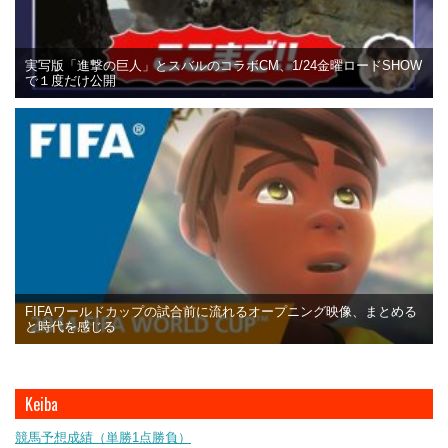
実写版「進撃の巨人」とスバルのコラボCM、1/24金曜ロードSHOW
で１度だけ公開
FIFAワールドカップの試合前に流れるオープニング映像、まとめる
と時代を感じる
Keiba
競馬予想成績（単勝1点勝負）