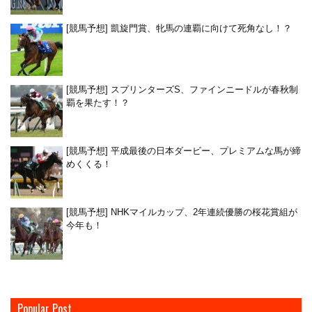
[競馬予想] 凱旋門賞、牝馬の連覇に向けて死角なし！？
[競馬予想] スプリンターズS、ファインニードルが春秋制
覇を果たす！？
[競馬予想] 平成最後の日本ダービー、プレミアムな馬が締
めくくる！
[競馬予想] NHKマイルカップ、2年連続優勝の桜花賞組が
今年も！
Popular Post