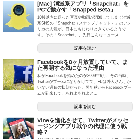
[Mac] 消滅系アプリ「Snapchat」を
PCで動かす「Snapped Beta」
10秒以内に送った写真や動画が消滅してしまう消滅
系SNSの「Snapchat（スナップチャット）」のアメ
リカの人気が、日本にもじわりときているようで
す。その「Snapchat」、先日こんなニュース...
記事を読む
Facebookを8ヶ月放置していて、ま
た再開する気になった理由
私がFacebookを始めたのが2009年6月。その当時、
Twitterがブームになりかけてて、FBは外人さんしか
いない過疎の状態だった。翌年秋からFacebookブー
ムが到来して、あれよあれよと...
記事を読む
Vineを進化させて、Twitterがメッセ
ージングアプリ戦争の代理に使う戦
略？