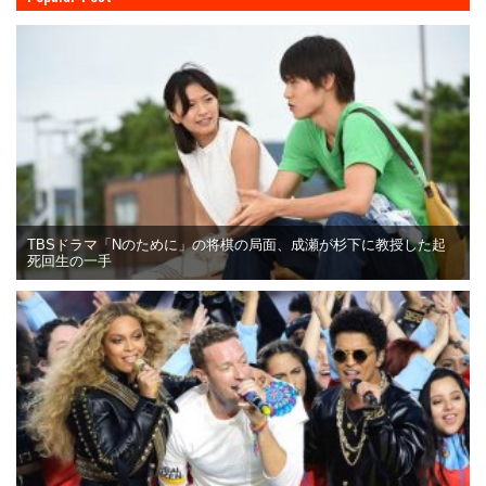
TBSドラマ「Nのために」の将棋の局面、成瀬が杉下に教授した起
死回生の一手