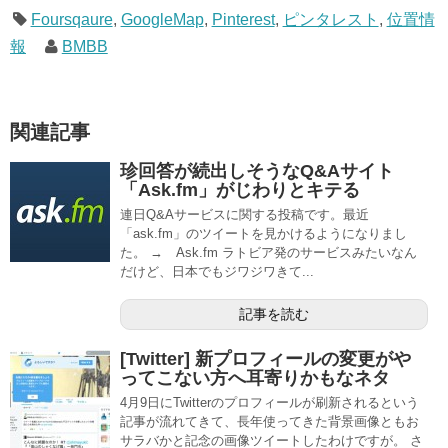
Foursqaure
,
GoogleMap
,
Pinterest
,
ピンタレスト
,
位置情
報
BMBB
関連記事
珍回答が続出しそうなQ&Aサイト
「Ask.fm」がじわりとキテる
連日Q&Aサービスに関する投稿です。最近
「ask.fm」のツイートを見かけるようになりまし
た。 → Ask.fm ラトビア発のサービスみたいなん
だけど、日本でもジワジワきて...
記事を読む
[Twitter] 新プロフィールの変更がや
ってこない方へ耳寄りかもなネタ
4月9日にTwitterのプロフィールが刷新されるという
記事が流れてきて、長年使ってきた背景画像ともお
サラバかと記念の画像ツイートしたわけですが。 さ