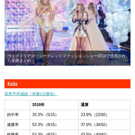
ヴィクトリアズ・シークレットファッションショー2014で使用され
た楽曲まとめ
Keiba
競馬予想成績（単勝1点勝負）
2018年
通算
的中率
33.3%（5/15）
23.9%（22/92）
連勝率
53.3%（8/15）
37.0%（34/92）
複勝率
53.3%（8/15）
43.5%（40/92）