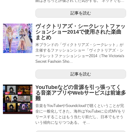
曲はきちっと評価されてた気がする。 ネットでも...
記事を読む
ヴィクトリアズ・シークレットファッ
ションショー2014で使用された楽曲
まとめ
米ブランドの「ヴィクトリアズ・シークレット」が
主催するファッションショー「ヴィクトリアズ・シ
ークレットファッションショー2014（The Victoria's
Secret Fashoin Sho...
記事を読む
YouTubeなどの音源を引っ張ってく
る音楽アプリやWebサービスは前途多
難
音楽をYouTubeやSoundcloudで聴くということが完
全に一般化してきた。海外はYouTubeに公式MVをリ
リースすることはもう当たり前だし、日本でもそう
いう傾向になりつつある。 そ...