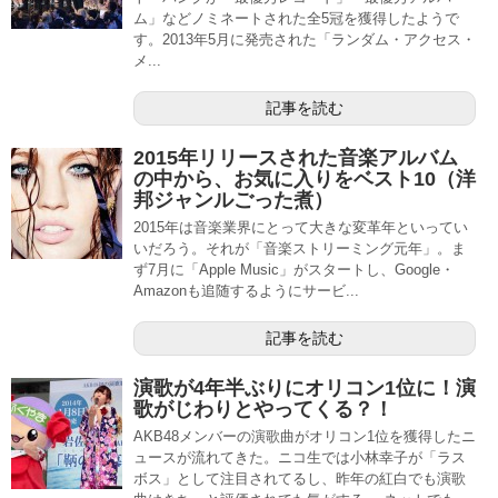
ム」などノミネートされた全5冠を獲得したようで
す。2013年5月に発売された「ランダム・アクセス・
メ...
記事を読む
2015年リリースされた音楽アルバム
の中から、お気に入りをベスト10（洋
邦ジャンルごった煮）
2015年は音楽業界にとって大きな変革年といってい
いだろう。それが「音楽ストリーミング元年」。ま
ず7月に「Apple Music」がスタートし、Google・
Amazonも追随するようにサービ...
記事を読む
演歌が4年半ぶりにオリコン1位に！演
歌がじわりとやってくる？！
AKB48メンバーの演歌曲がオリコン1位を獲得したニ
ュースが流れてきた。ニコ生では小林幸子が「ラス
ボス」として注目されてるし、昨年の紅白でも演歌