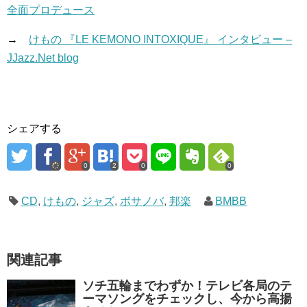
全面プロデュース
→
けもの 『LE KEMONO INTOXIQUE』 インタビュー –
JJazz.Net blog
シェアする
0
2
0
0
CD
,
けもの
,
ジャズ
,
ボサノバ
,
邦楽
BMBB
関連記事
ソチ五輪までわずか！テレビ各局のテ
ーマソングをチェックし、今から高揚