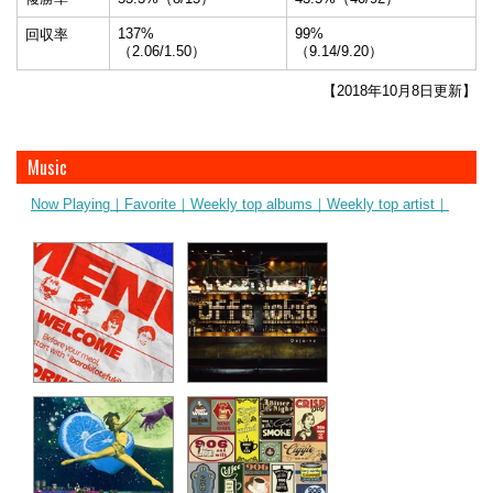
137%
99%
回収率
（2.06/1.50）
（9.14/9.20）
【2018年10月8日更新】
Music
Now Playing｜
Favorite｜
Weekly top albums｜
Weekly top artist｜
ibaraki(otefuki)
シンデレラ
Geloomy
Offo tokyo