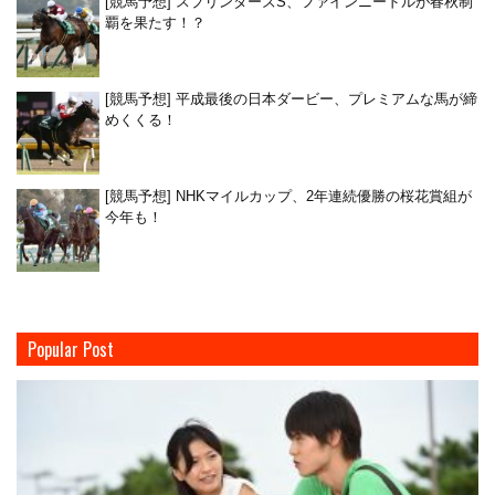
[競馬予想] スプリンターズS、ファインニードルが春秋制
覇を果たす！？
[競馬予想] 平成最後の日本ダービー、プレミアムな馬が締
めくくる！
[競馬予想] NHKマイルカップ、2年連続優勝の桜花賞組が
今年も！
Popular Post