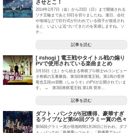
させとこ！
2014年2月7日（金）から23日（日）まで開催される
ソチ五輪まであと10日を切りましたね。連日、会社
や地域などで壮行式が行われている様子が放送され
ると、いよいよ近づいてきたのを実感しますね。ソ
チ...
記事を読む
[ #shogi ] 電王戦やタイトル戦の煽り
PVで使用されている楽曲まとめ
3月15日（土）から始まる将棋プロ棋士vsコンピュー
タ将棋の五番勝負、第3回将棋電王戦。第1局の菅井
竜也五段vs習甦（しゅうそ）のPVが公開されていま
す。 → 第3回将棋電王戦 第1局 菅井...
記事を読む
ダフト・パンクが5冠獲得、豪華すぎ
るライブなど第56回グラミー賞の色々
第56回グラミー賞が現地時間1月26日に行われ、ダフ
ト・パンクが「最優秀レコード」「最優秀アルバ