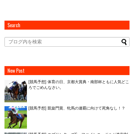
Search
New Post
[競馬予想] 体育の日、京都大賞典・南部杯ともに人気どこ
ろでごめんなさい。
[競馬予想] 凱旋門賞、牝馬の連覇に向けて死角なし！？