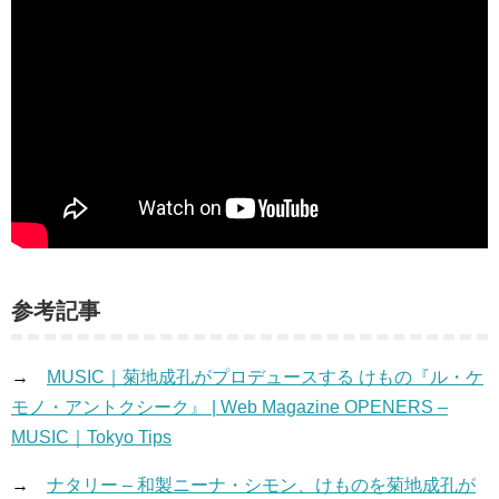
参考記事
→
MUSIC｜菊地成孔がプロデュースする けもの『ル・ケ
モノ・アントクシーク』 | Web Magazine OPENERS –
MUSIC｜Tokyo Tips
→
ナタリー – 和製ニーナ・シモン、けものを菊地成孔が