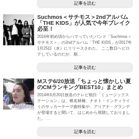
記事を読む
Suchmos＜サチモス＞2ndアルバム
「THE KIDS」が人気で今年ブレイク
必至！
2016年初め頃からハマっていたバンド「Suchmos＜
サチモス＞」の2ndアルバム「THE KIDS」が2017年
1月25日（水）にリリースされた。 ここ数日ヘビロ
テしているのだが、期...
記事を読む
Mステ6/20放送「ちょっと懐かしい夏
のCMランキングBEST10」まとめ
2014年6月20日放送のテレビ朝日「ミュージックス
テーション」は、椎名林檎、ナオト・インティライ
ミのサッカーテーマ曲特集や、アリアナ・グランデ
が登場すると聞いて、はじめから視聴しておりまし
た。 ...
記事を読む