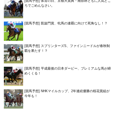
[競馬予想] 体育の日、京都大賞典・南部杯ともに人気どこ
ろでごめんなさい。
[競馬予想] 凱旋門賞、牝馬の連覇に向けて死角なし！？
[競馬予想] スプリンターズS、ファインニードルが春秋制
覇を果たす！？
[競馬予想] 平成最後の日本ダービー、プレミアムな馬が締
めくくる！
[競馬予想] NHKマイルカップ、2年連続優勝の桜花賞組が
今年も！