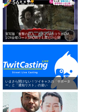
実写版「進撃の巨人」とスバルのコラボCM、
1/24金曜ロードSHOWで１度だけ公開
いまさら聞けない！ツイキャスの「サポータ
ー」と「通知リスト」の違い