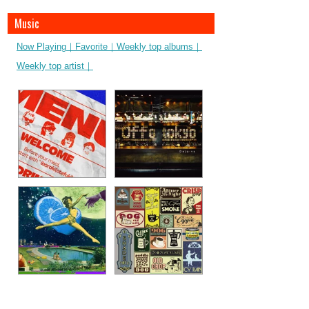
Music
Now Playing｜
Favorite｜
Weekly top albums｜
Weekly top artist｜
ibaraki(otefuki)
シンデレラ
Geloomy
Offo tokyo
Love you bad - feat.
Shade tree
YonYon
906 / Nine-O-Six
VivaOla