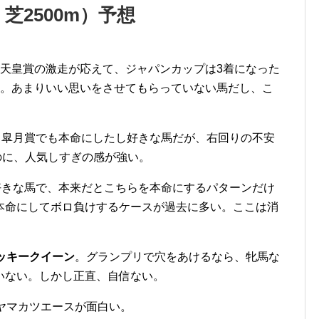
芝2500m）予想
。天皇賞の激走が応えて、ジャパンカップは3着になった
ぎ。あまりいい思いをさせてもらっていない馬だし、こ
。皐月賞でも本命にしたし好きな馬だが、右回りの不安
のに、人気しすぎの感が強い。
好きな馬で、本来だとこちらを本命にするパターンだけ
本命にしてボロ負けするケースが過去に多い。ここは消
ミッキークイーン
。グランプリで穴をあけるなら、牝馬な
いない。しかし正直、自信ない。
ヤマカツエースが面白い。