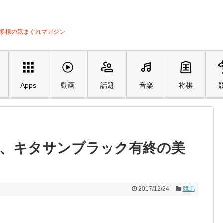
ル多様の気まぐれマガジン
Apps
動画
話題
音楽
将棋
記念、キタサンブラック有終の美
！
2017/12/24
競馬