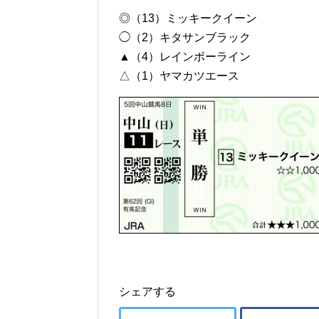
◎（13）ミッキークイーン
◯（2）キタサンブラック
▲（4）レインボーライン
△（1）ヤマカツエース
シェアする