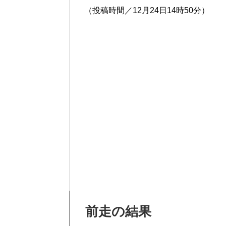
（投稿時間／12月24日14時50分）
前走の結果