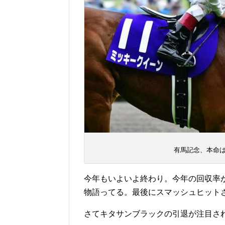
有馬記念、本命
今年もいよいよ終わり。今年の回収率が
物語ってる。最後にスマッシュヒット
さてキタサンブラックの引退が注目さ