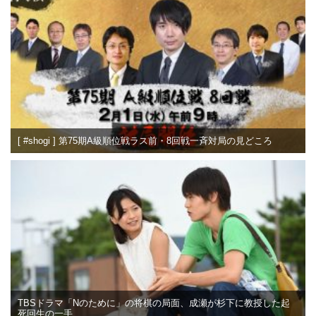
[ #shogi ] 第75期A級順位戦ラス前・8回戦一斉対局の見どころ
TBSドラマ「Nのために」の将棋の局面、成瀬が杉下に教授した起
死回生の一手