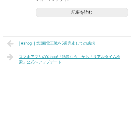
記事を読む
[ #shogi ] 第3回電王戦を5週完走しての感想
スマホアプリのYahoo!「話題なう」から「リアルタイム検
索」公式へアップデート