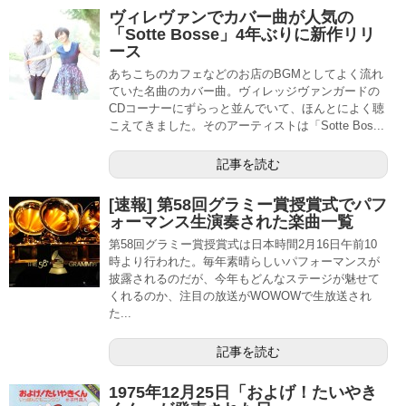
ヴィレヴァンでカバー曲が人気の
「Sotte Bosse」4年ぶりに新作リリ
ース
あちこちのカフェなどのお店のBGMとしてよく流れ
ていた名曲のカバー曲。ヴィレッジヴァンガードの
CDコーナーにずらっと並んでいて、ほんとによく聴
こえてきました。そのアーティストは「Sotte Bos...
記事を読む
[速報] 第58回グラミー賞授賞式でパフ
ォーマンス生演奏された楽曲一覧
第58回グラミー賞授賞式は日本時間2月16日午前10
時より行われた。毎年素晴らしいパフォーマンスが
披露されるのだが、今年もどんなステージが魅せて
くれるのか、注目の放送がWOWOWで生放送され
た...
記事を読む
1975年12月25日「およげ！たいやき