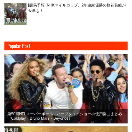
[競馬予想] NHKマイルカップ、2年連続優勝の桜花賞組が
今年も！
Popular Post
第50回NFLスーパーボール・ハーフタイムショーの使用楽曲まとめ
（Coldplay・Bruno Mars・Beyonce）