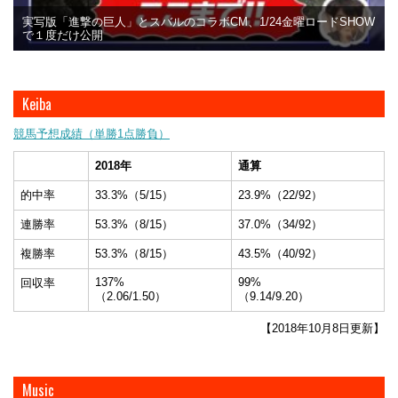
実写版「進撃の巨人」とスバルのコラボCM、1/24金曜ロードSHOW
で１度だけ公開
Keiba
競馬予想成績（単勝1点勝負）
2018年
通算
的中率
33.3%（5/15）
23.9%（22/92）
連勝率
53.3%（8/15）
37.0%（34/92）
複勝率
53.3%（8/15）
43.5%（40/92）
137%
99%
回収率
（2.06/1.50）
（9.14/9.20）
【2018年10月8日更新】
Music