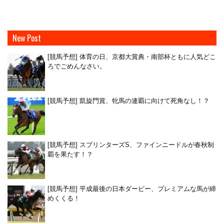
New Post
[競馬予想] 体育の日、京都大賞典・南部杯ともに人気どこ
ろでごめんなさい。
[競馬予想] 凱旋門賞、牝馬の連覇に向けて死角なし！？
[競馬予想] スプリンターズS、ファインニードルが春秋制
覇を果たす！？
[競馬予想] 平成最後の日本ダービー、プレミアムな馬が締
めくくる！