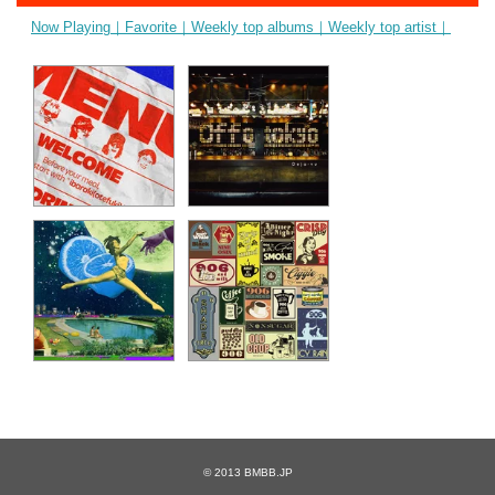
Now Playing｜
Favorite｜
Weekly top albums｜
Weekly top artist｜
ibaraki(otefuki)
シンデレラ
Geloomy
Offo tokyo
Love you bad - feat.
Shade tree
YonYon
906 / Nine-O-Six
VivaOla
© 2013
BMBB.JP