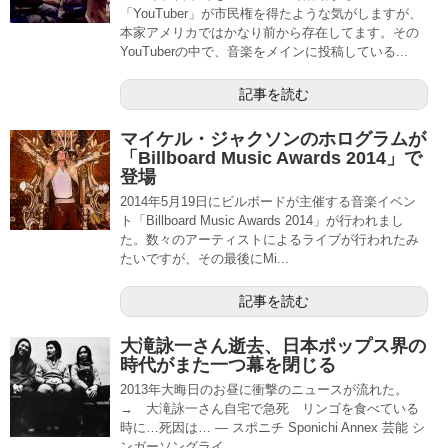
「YouTuber」が市民権を得たような気がしますが、
本家アメリカではかなり前から存在してます。その
YouTuberの中で、音楽をメインに投稿している...
記事を読む
マイケル・ジャクソンのホログラムが
「Billboard Music Awards 2014」で
登場
2014年5月19日にビルボードが主催する音楽イベン
ト「Billboard Music Awards 2014」が行われまし
た。数々のアーティストによるライブが行われたみ
たいですが、その最後にMi...
記事を読む
大滝詠一さん逝去、日本ポップス界の
時代がまた一つ幕を閉じる
2013年大晦日のお昼に衝撃のニュースが流れた。
→ 大滝詠一さん自宅で急死 リンゴを食べている
時に…死因は… ― スポニチ Sponichi Annex 芸能 シ
ンガーソングライ...