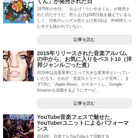
くん」が発売された日
1975年の今日、「およげ！たいやきくん」が発売さ
れた日だそうだ。売り上げは500万枚を越えているら
しく、日本のシングル売り上げ第1位は、約40年たっ
た今でも抜かれていない。
記事を読む
2015年リリースされた音楽アルバム
の中から、お気に入りをベスト10（洋
邦ジャンルごった煮）
2015年は音楽業界にとって大きな変革年といってい
いだろう。それが「音楽ストリーミング元年」。ま
ず7月に「Apple Music」がスタートし、Google・
Amazonも追随するようにサービ...
記事を読む
YouTube音楽フェスで魅せた、
YouTuberユニットによるパフォーマ
ンス
2014年、日本でもYouTube上で活動する