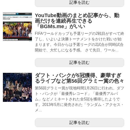
記事を読む
YouTube動画のまとめ記事から、動
画だけを連続再生できる
「BGMs.me」がいい
FIFAワールドカップも予選リーグの2戦目がすべて終
了し、いよいよ決勝トーナメントをかけた戦いが始
まります。今日からは予選リーグの2試合が同時試合
開始で、大忙しになる予感。 さて先日、ワール...
記事を読む
ダフト・パンクが5冠獲得、豪華すぎ
るライブなど第56回グラミー賞の色々
第56回グラミー賞が現地時間1月26日に行われ、ダフ
ト・パンクが「最優秀レコード」「最優秀アルバ
ム」などノミネートされた全5冠を獲得したようで
す。2013年5月に発売された「ランダム・アクセス・
メ...
記事を読む