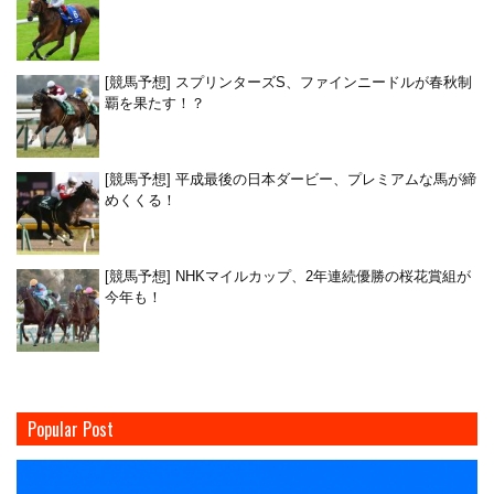
[競馬予想] スプリンターズS、ファインニードルが春秋制
覇を果たす！？
[競馬予想] 平成最後の日本ダービー、プレミアムな馬が締
めくくる！
[競馬予想] NHKマイルカップ、2年連続優勝の桜花賞組が
今年も！
Popular Post