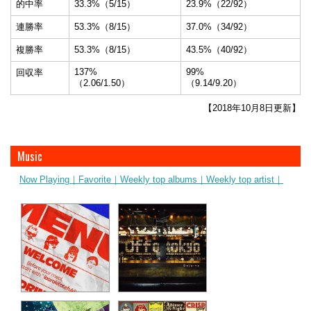
的中率
33.3%（5/15）
23.9%（22/92）
連勝率
53.3%（8/15）
37.0%（34/92）
複勝率
53.3%（8/15）
43.5%（40/92）
137%
99%
回収率
（2.06/1.50）
（9.14/9.20）
【2018年10月8日更新】
Music
Now Playing｜
Favorite｜
Weekly top albums｜
Weekly top artist｜
ibaraki(otefuki)
シンデレラ
Geloomy
Offo tokyo