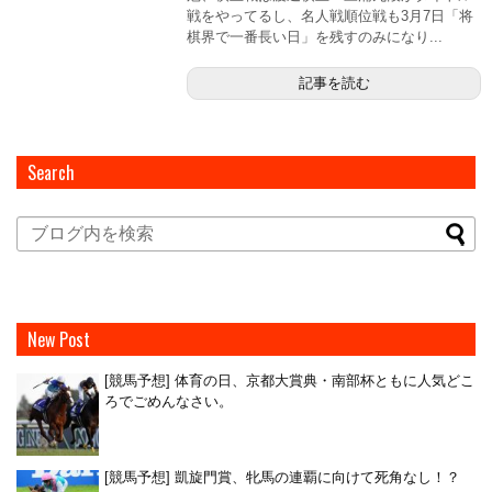
戦をやってるし、名人戦順位戦も3月7日「将
棋界で一番長い日」を残すのみになり...
記事を読む
Search
New Post
[競馬予想] 体育の日、京都大賞典・南部杯ともに人気どこ
ろでごめんなさい。
[競馬予想] 凱旋門賞、牝馬の連覇に向けて死角なし！？