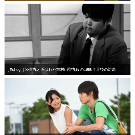
[ #shogi ] 怪童丸と呼ばれた故村山聖九段の1998年最後の対局