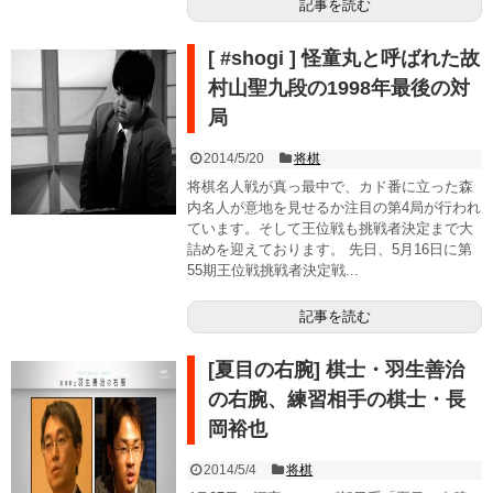
記事を読む
[ #shogi ] 怪童丸と呼ばれた故
村山聖九段の1998年最後の対
局
2014/5/20
将棋
将棋名人戦が真っ最中で、カド番に立った森
内名人が意地を見せるか注目の第4局が行われ
ています。そして王位戦も挑戦者決定まで大
詰めを迎えております。 先日、5月16日に第
55期王位戦挑戦者決定戦...
記事を読む
[夏目の右腕] 棋士・羽生善治
の右腕、練習相手の棋士・長
岡裕也
2014/5/4
将棋