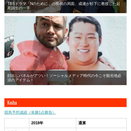
TBSドラマ「Nのために」の将棋の局面、成瀬が杉下に教授した起
死回生の一手
顔出しパネルがアツい！ソーシャルメディア時代の今こそ観光地必
須のアイテム！
Keiba
競馬予想成績（単勝1点勝負）
2018年
通算