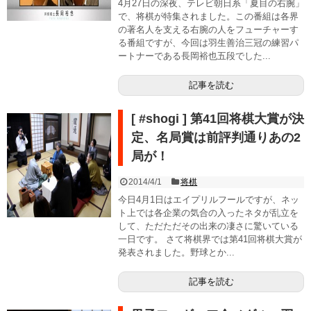
4月27日の深夜、テレビ朝日系「夏目の右腕」
で、将棋が特集されました。この番組は各界
の著名人を支える右腕の人をフューチャーす
る番組ですが、今回は羽生善治三冠の練習パ
ートナーである長岡裕也五段でした...
記事を読む
[ #shogi ] 第41回将棋大賞が決
定、名局賞は前評判通りあの2
局が！
2014/4/1
将棋
今日4月1日はエイプリルフールですが、ネッ
ト上では各企業の気合の入ったネタが乱立を
して、ただただその出来の凄さに驚いている
一日です。 さて将棋界では第41回将棋大賞が
発表されました。野球とか...
記事を読む