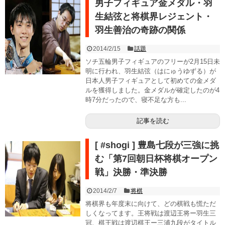
男子フィギュア金メダル・羽
生結弦と将棋界レジェント・
羽生善治の奇跡の関係
2014/2/15
話題
ソチ五輪男子フィギュアのフリーが2月15日未
明に行われ、羽生結弦（はにゅうゆずる）が
日本人男子フィギュアとして初めての金メダ
ルを獲得しました。金メダルが確定したのが4
時7分だったので、寝不足な方も...
記事を読む
[ #shogi ] 豊島七段が三強に挑
む「第7回朝日杯将棋オープン
戦」決勝・準決勝
2014/2/7
将棋
将棋界も年度末に向けて、どの棋戦も慌ただ
しくなってます。王将戦は渡辺王将ー羽生三
冠、棋王戦は渡辺棋王ー三浦九段がタイトル