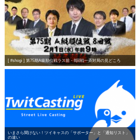
[ #shogi ] 第75期A級順位戦ラス前・8回戦一斉対局の見どころ
いまさら聞けない！ツイキャスの「サポーター」と「通知リスト」
の違い