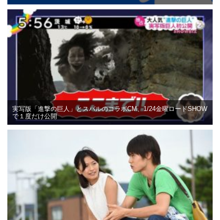
実写版「進撃の巨人」とスバルのコラボCM、1/24金曜ロードSHOW
で１度だけ公開