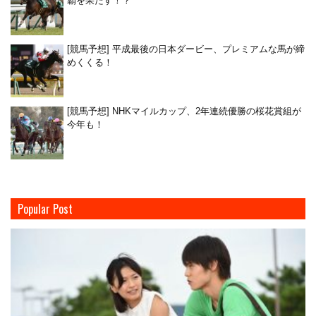
覇を果たす！？
[競馬予想] 平成最後の日本ダービー、プレミアムな馬が締
めくくる！
[競馬予想] NHKマイルカップ、2年連続優勝の桜花賞組が
今年も！
Popular Post