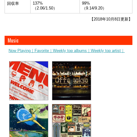
137%
99%
回収率
（2.06/1.50）
（9.14/9.20）
【2018年10月8日更新】
Music
Now Playing｜
Favorite｜
Weekly top albums｜
Weekly top artist｜
ibaraki(otefuki)
シンデレラ
Geloomy
Offo tokyo