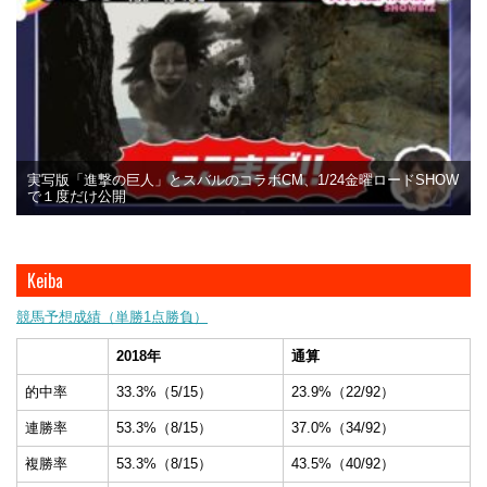
実写版「進撃の巨人」とスバルのコラボCM、1/24金曜ロードSHOW
で１度だけ公開
Keiba
競馬予想成績（単勝1点勝負）
2018年
通算
的中率
33.3%（5/15）
23.9%（22/92）
連勝率
53.3%（8/15）
37.0%（34/92）
複勝率
53.3%（8/15）
43.5%（40/92）