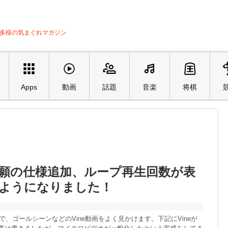
ル多様の気まぐれマガジン
Apps
動画
話題
音楽
将棋
] 念願の仕様追加、ループ再生回数が表
ようになりました！
プで、ゴールシーンなどのVine動画をよく見かけます。下記にVineが