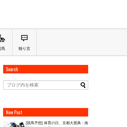
競馬
独り言
Search
New Post
[競馬予想] 体育の日、京都大賞典・南