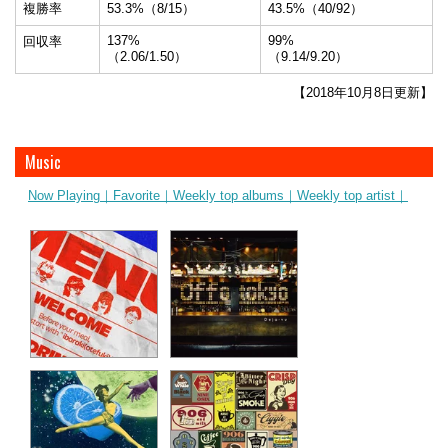
複勝率
53.3%（8/15）
43.5%（40/92）
137%
99%
回収率
（2.06/1.50）
（9.14/9.20）
【2018年10月8日更新】
Music
Now Playing｜
Favorite｜
Weekly top albums｜
Weekly top artist｜
ibaraki(otefuki)
シンデレラ
Geloomy
Offo tokyo