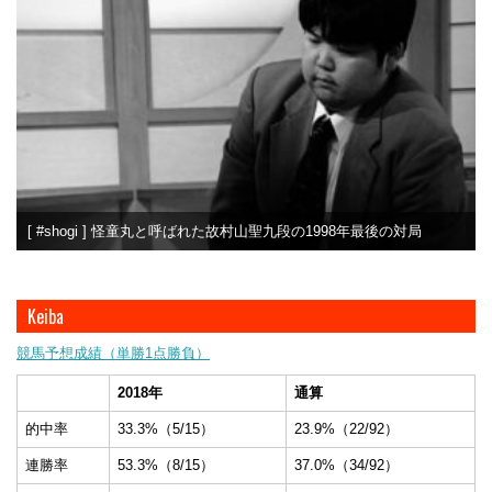
[ #shogi ] 怪童丸と呼ばれた故村山聖九段の1998年最後の対局
Keiba
競馬予想成績（単勝1点勝負）
2018年
通算
的中率
33.3%（5/15）
23.9%（22/92）
連勝率
53.3%（8/15）
37.0%（34/92）