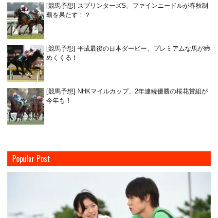
[競馬予想] スプリンターズS、ファインニードルが春秋制
覇を果たす！？
[競馬予想] 平成最後の日本ダービー、プレミアムな馬が締
めくくる！
[競馬予想] NHKマイルカップ、2年連続優勝の桜花賞組が
今年も！
Popular Post