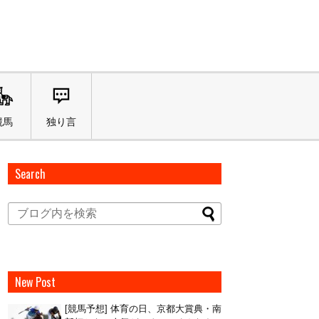
競馬
独り言
Search
New Post
[競馬予想] 体育の日、京都大賞典・南