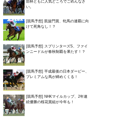
部杯ともに人気どころでごめんなさ
い。
[競馬予想] 凱旋門賞、牝馬の連覇に向
けて死角なし！？
[競馬予想] スプリンターズS、ファイ
ンニードルが春秋制覇を果たす！？
[競馬予想] 平成最後の日本ダービー、
プレミアムな馬が締めくくる！
[競馬予想] NHKマイルカップ、2年連
続優勝の桜花賞組が今年も！