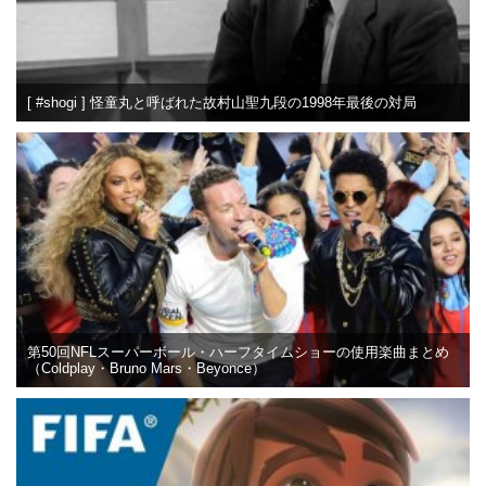
[ #shogi ] 怪童丸と呼ばれた故村山聖九段の1998年最後の対局
第50回NFLスーパーボール・ハーフタイムショーの使用楽曲まとめ
（Coldplay・Bruno Mars・Beyonce）