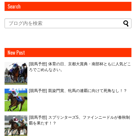
Search
New Post
[競馬予想] 体育の日、京都大賞典・南部杯ともに人気どこ
ろでごめんなさい。
[競馬予想] 凱旋門賞、牝馬の連覇に向けて死角なし！？
[競馬予想] スプリンターズS、ファインニードルが春秋制
覇を果たす！？