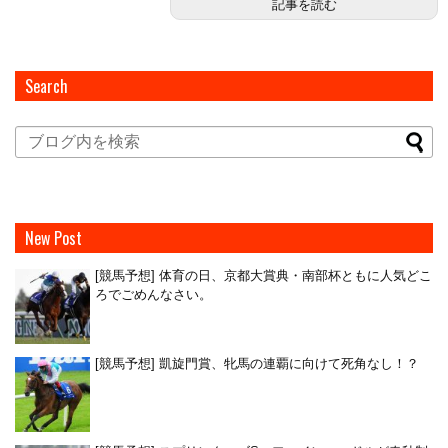
記事を読む
Search
New Post
[競馬予想] 体育の日、京都大賞典・南部杯ともに人気どこ
ろでごめんなさい。
[競馬予想] 凱旋門賞、牝馬の連覇に向けて死角なし！？