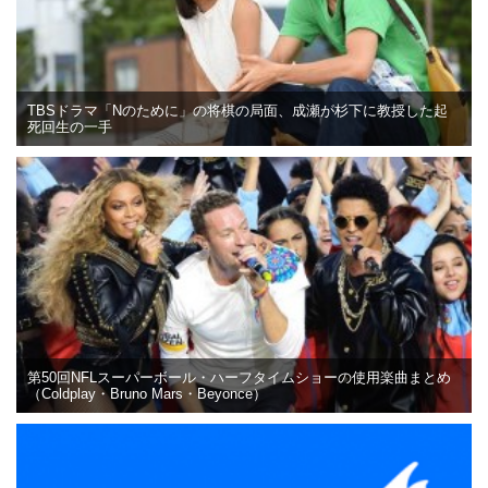
TBSドラマ「Nのために」の将棋の局面、成瀬が杉下に教授した起
死回生の一手
第50回NFLスーパーボール・ハーフタイムショーの使用楽曲まとめ
（Coldplay・Bruno Mars・Beyonce）