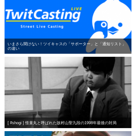
いまさら聞けない！ツイキャスの「サポーター」と「通知リスト」
の違い
[ #shogi ] 怪童丸と呼ばれた故村山聖九段の1998年最後の対局