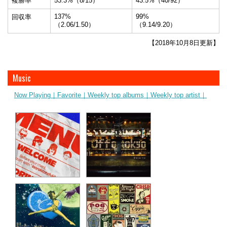
複勝率
53.3%（8/15）
43.5%（40/92）
137%
99%
回収率
（2.06/1.50）
（9.14/9.20）
【2018年10月8日更新】
Music
Now Playing｜
Favorite｜
Weekly top albums｜
Weekly top artist｜
ibaraki(otefuki)
シンデレラ
Geloomy
Offo tokyo