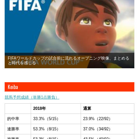
FIFAワールドカップの試合前に流れるオープニング映像、まとめる
と時代を感じる
Keiba
競馬予想成績（単勝1点勝負）
2018年
通算
的中率
33.3%（5/15）
23.9%（22/92）
連勝率
53.3%（8/15）
37.0%（34/92）